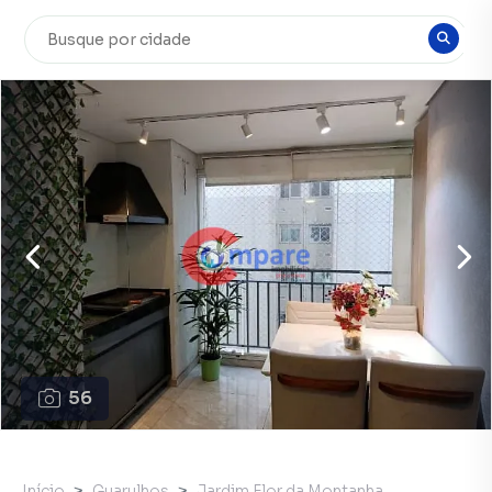
56
Início
Guarulhos
Jardim Flor da Montanha