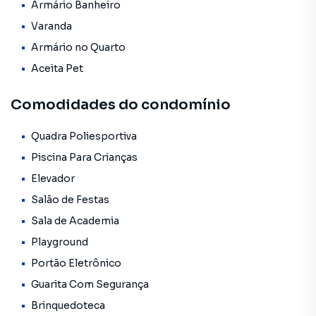
Armário Banheiro
📦 1 depósito privativo no subsolo
Varanda
Armário no Quarto
🚗 Garagem
Aceita Pet
✔ 1 vaga demarcada e coberta
Comodidades do condomínio
✔ Condomínio com vagas cobertas para visitantes
Quadra Poliesportiva
🌟 Estrutura Completa de Condomínio
Piscina Para Crianças
🔒 Segurança 24 horas
Elevador
📱 Controle de acesso facial
Salão de Festas
🏊 Piscina aberta
Sala de Academia
🏊 Piscina climatizada
Playground
🏋️ Academia 24h
Portão Eletrônico
🎉 Salões de festa
🧖 Sauna
Guarita Com Segurança
🐾 Área pet
Brinquedoteca