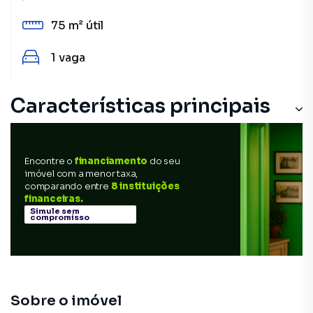
75 m²
útil
1
vaga
Características principais
Churrasqueira
Encontre o
financiamento
do seu
Armário Suíte
imóvel com a menor taxa,
comparando entre
8 instituições
Piscina
financeiras.
Simule sem
compromisso
Armário Cozinha
Armário Banheiro
Sobre o imóvel