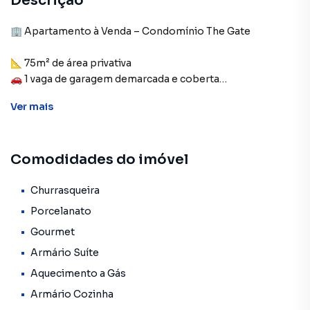
Descrição
🏢 Apartamento à Venda – Condomínio The Gate
📐 75m² de área privativa
🚗 1 vaga de garagem demarcada e coberta
Ver
mais
Apartamento moderno, bem distribuído e com excelente
padrão de acabamento.
Comodidades do imóvel
✨ Características do Imóvel
🛏️ 3 Dormitórios, sendo 1 suíte
Churrasqueira
🛋️ Sala para ambientes integrados
Porcelanato
🔥 Churrasqueira a carvão
Gourmet
🌅 Sacada com fechamento em vidro
Armário Suíte
🍽️ Cozinha funcional
Aquecimento a Gás
🗄️ Móveis planejados
Armário Cozinha
✨ Piso em porcelanato