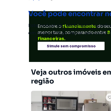
Você pode encontrar n
Este imóvel não está mais disponív
Encontre o
financiamento
do se
menor taxa, comparando entre
8
em nosso site ou deixar seu contat
financeiras.
Simule sem compromisso
Veja outros imóveis e
região