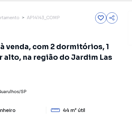
rtamento
AP14143_COMP
 venda, com 2 dormitórios, 1
alto, na região do Jardim Las
Guarulhos
/
SP
nheiro
44 m²
útil