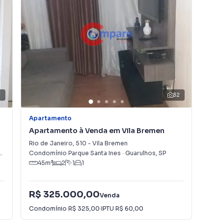
3
32
Apartamento
Apa
Apartamento à Venda em Vila Bremen
Ap
Ve
Rio de Janeiro
,
510
-
Vila Bremen
Rua
,
SP
Condomínio Parque Santa Ines
·
Guarulhos
,
SP
Con
45
m²
2
1
1
R$ 325.000,00
R$
Venda
Condomínio
R$ 325,00
·
IPTU
R$ 60,00
Con