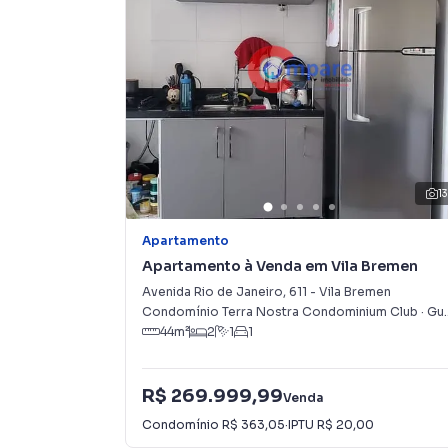
1
Apartamento
Apartamento à Venda em Vila Bremen
Avenida Rio de Janeiro
,
611
-
Vila Bremen
Condomínio Terra Nostra Condominium Club
·
Guarulhos
44
m²
2
1
1
R$ 269.999,99
Venda
Condomínio
R$ 363,05
·
IPTU
R$ 20,00