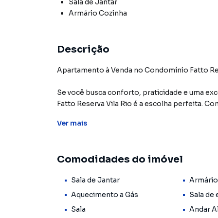
Sala de Jantar
Armário Cozinha
Descrição
Apartamento à Venda no Condomínio Fatto Rese
Se você busca conforto, praticidade e uma ex
Fatto Reserva Vila Rio é a escolha perfeita. 
acolhedor e funcional, ideal para casais ou pe
Ver
mais
fogão embutido, traz praticidade para o dia a
elegante.
Comodidades do imóvel
Lazer Completo no Condomínio O Condomínio F
completa de lazer para toda a família, sem prec
Sala de Jantar
Armário
Piscina adulto e infantil, perfeitas para relaxar
Aquecimento a Gás
Sala de 
Espaço pet, um ambiente dedicado para seu an
Sala
Andar A
Área de churrasqueira e salão de festas, idea