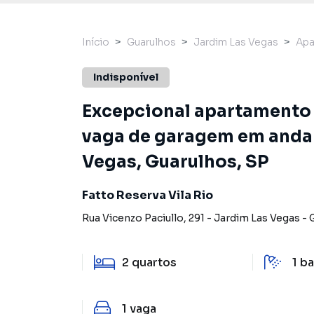
Início
Guarulhos
Jardim Las Vegas
Apa
Indisponível
Excepcional apartamento à
vaga de garagem em andar 
Vegas, Guarulhos, SP
Fatto Reserva Vila Rio
Rua Vicenzo Paciullo
,
291
-
Jardim Las Vegas
-
2
quartos
1
ba
1
vaga