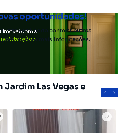
ovas oportunidades!
el, mas você pode conferir outros
u imóvel com a
 instituições
o para receber mais informações.
m Jardim Las Vegas e