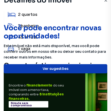
Detalhes do imóvel
2
quartos
1
banheiro
Você pode encontrar novas
oportunidades!
45 m²
útil
Este imóvel não está mais disponível, mas você pode
1
vaga
conferir outros em nosso site ou deixar seu contato para
receber mais informações.
Características principais
Ver sugestões
Encontre o
financiamento
do seu
imóvel com a menor taxa,
comparando entre
8 instituições
financeiras.
Simule sem
compromisso