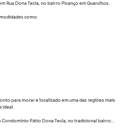
em
Rua Dona Tecla
,
no bairro Picanço
em Guarulhos
.
comodidades como:
nto para morar e localizado em uma das regiões mais
 ideal.
 Condomínio Pátio Dona Tecla, no tradicional bairro
r completo e uma localização privilegiada para quem