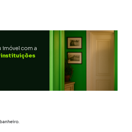
u imóvel com a
 instituições
 banheiro.