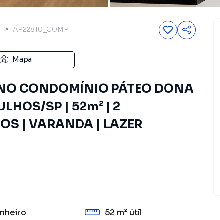
o
AP22810_COMP
Mapa
NO CONDOMÍNIO PÁTEO DONA
LHOS/SP | 52m² | 2
S | VARANDA | LAZER
nheiro
52 m²
útil