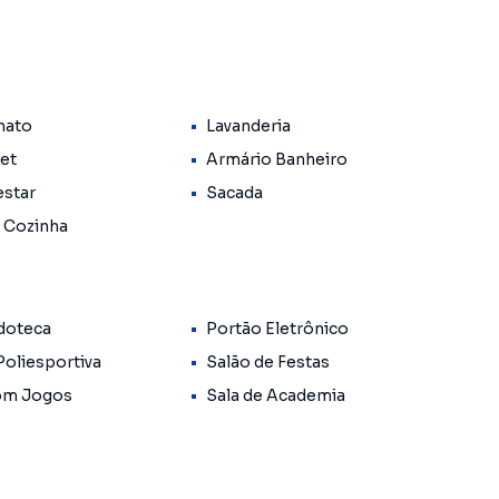
ia.
excelente distribuição dos ambientes, acabamentos
am funcionalidade e sofisticação.
nato
Lavanderia
Pet
Armário Banheiro
estar
Sacada
 Cozinha
o
doteca
Portão Eletrônico
Poliesportiva
Salão de Festas
om Jogos
Sala de Academia
nvestidores que buscam um imóvel com alta liquidez em