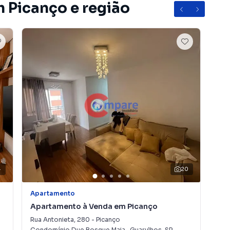
m Picanço e região
 COMPLETO
rto, segurança e lazer para toda a família.
4
20
Apartamento
Apa
Apartamento à Venda em Picanço
Ap
Rua Antonieta
,
280
-
Picanço
Rua
Condomínio Due Bosque Maia
·
Guarulhos
,
SP
Res