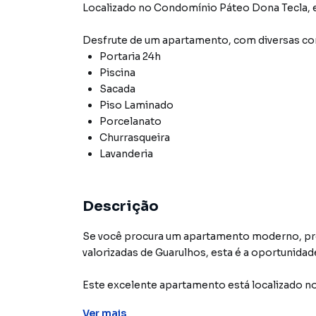
Localizado
no Condomínio
Páteo Dona Tecla
,
Desfrute de
um apartamento
, com diversas 
Portaria 24h
Piscina
Sacada
Piso Laminado
Porcelanato
Churrasqueira
Lavanderia
Descrição
Se você procura um apartamento moderno, pro
valorizadas de Guarulhos, esta é a oportunidade
Este excelente apartamento está localizado no
Picanço, oferecendo conforto, segurança, laze
Ver
mais