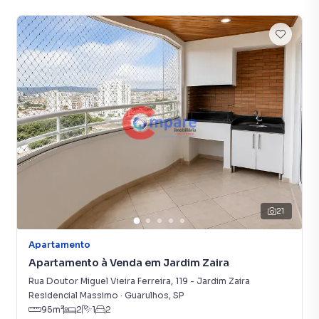
smartphone. Nós criamos soluções inovadoras para
simplificar a relação de proprietários, inquilinos e
compradores com o mercado imobiliário.
Anuncie seu imóvel! É fácil, rápido e gratuito! A Imobiliária
Compare é uma imobiliária digital com imóveis em
diversas cidades do Brasil, incluindo Guarulhos.
Na Imobiliária Compare você consegue vender ou alugar
seu imóvel muito mais rápido do que em imobiliárias
tradicionais. Já vendemos e locamos diversos imóveis em
Guarulhos, especialmente em Vila Antonieta. Isso porque
temos uma equipe de marketing digital focada em produzir
21
campanhas específicas para Guarulhos, o que aumenta
muito o número de contatos interessados e tendo como
Apartamento
consequência uma maior chance de vender ou alugar seu
Apartamento à Venda em Jardim Zaira
imóvel mais rápido. Contamos também com um time de
Rua Doutor Miguel Vieira Ferreira
,
119
-
Jardim Zaira
programadores, corretores treinados e uma central de
Residencial Massimo
·
Guarulhos
,
SP
atendimento preparada para atender proprietários e
95
m²
2
1
2