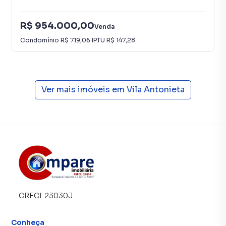
inquilinos.
R$ 954.000,00
Venda
Condomínio
R$ 719,06
·
IPTU
R$ 147,28
Ver mais imóveis em
Vila Antonieta
CRECI:
23030J
Conheça