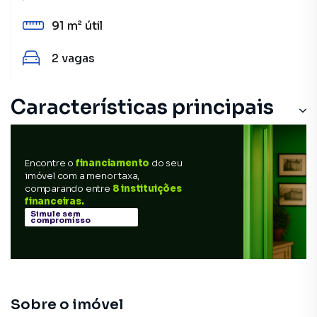
91 m²
útil
2
vagas
Características principais
Varanda
Encontre o
financiamento
do seu
Churrasqueira
imóvel com a menor taxa,
comparando entre
8 instituições
Piscina
financeiras.
Simule sem
compromisso
Armário Suíte
Armário Cozinha
Sobre o imóvel