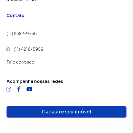
Anuncie seu imóvel! É fácil, rápido e gratuito! A Imobiliária
Compare é uma imobiliária digital com imóveis em
Contato
diversas cidades do Brasil, incluindo Guarulhos.
Na Imobiliária Compare você consegue vender ou alugar
(11) 2382-9466
seu imóvel muito mais rápido do que em imobiliárias
tradicionais. Já vendemos e locamos diversos imóveis em
(11) 4218-5958
Guarulhos, especialmente em Vila Augusta. Isso porque
temos uma equipe de marketing digital focada em produzir
Fale conosco
campanhas específicas para Guarulhos, o que aumenta
muito o número de contatos interessados e tendo como
consequência uma maior chance de vender ou alugar seu
Acompanhe nossas redes
imóvel mais rápido. Contamos também com um time de
programadores, corretores treinados e uma central de
atendimento preparada para atender proprietários e
inquilinos.
Cadastre seu imóvel