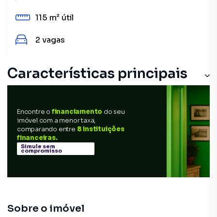
115 m²
útil
2
vagas
Características principais
Encontre o
financiamento
do seu
imóvel com a menor taxa,
comparando entre
8 instituições
financeiras.
Simule sem
compromisso
Sobre o imóvel