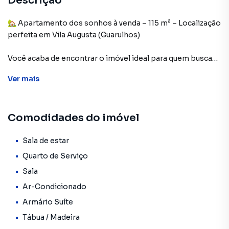
Descrição
🏡 Apartamento dos sonhos à venda – 115 m² – Localização
perfeita em Vila Augusta (Guarulhos)
Você acaba de encontrar o imóvel ideal para quem busca
espaço, conforto, praticidade e qualidade de vida! Este
Ver
mais
amplo apartamento de 115 m² está situado em uma das
melhores regiões do bairro Vila Augusta, no município de
Guarulhos, com fácil acesso a diversas conveniências,
Comodidades do imóvel
transporte, shoppings, serviços e com toda a
infraestrutura que você e sua família merecem.
Sala de estar
✨ Destaques do imóvel:
Quarto de Serviço
Sala
3 dormitórios, sendo 2 suítes, todos com armários
Ar-Condicionado
planejados de alta qualidade;
Armário Suíte
Sala ampla para 2 ambientes, perfeita para receber
Tábua / Madeira
amigos e familiares;