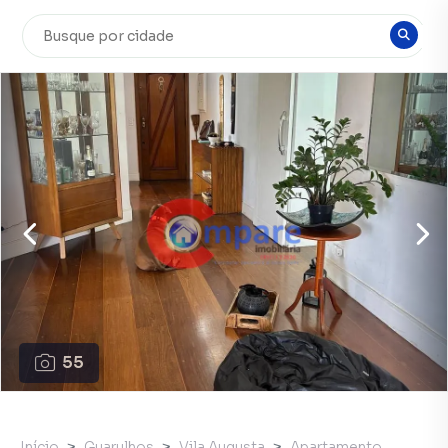
55
Início
Guarulhos
Vila Augusta
Apartamento