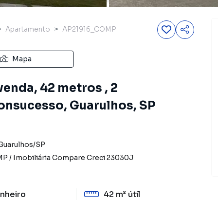
Apartamento
AP21916_COMP
Mapa
enda, 42 metros , 2
Bonsucesso, Guarulhos, SP
Guarulhos
/
SP
MP
/
Imobiliária Compare
Creci
23030J
nheiro
42 m²
útil