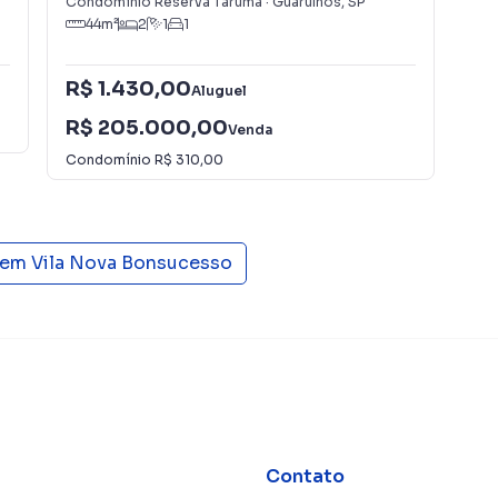
Condomínio Reserva Tarumã
·
Guarulhos
,
SP
Con
44
m²
2
1
1
R$ 1.430,00
Aluguel
R$
R$ 205.000,00
Venda
Condomínio
R$ 310,00
 em
Vila Nova Bonsucesso
Contato