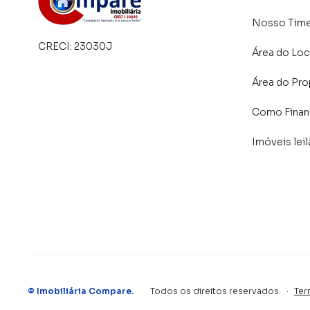
Nosso Tim
CRECI:
23030J
Área do Loc
Área do Pro
Como Financ
Imóveis lei
©
Imobiliária Compare
.
Todos os direitos reservados.
·
Ter