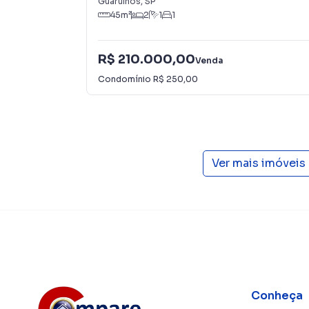
Guarulhos
,
SP
45
m²
2
1
1
R$ 210.000,00
Venda
Condomínio
R$ 250,00
Ver mais imóveis
Conheça