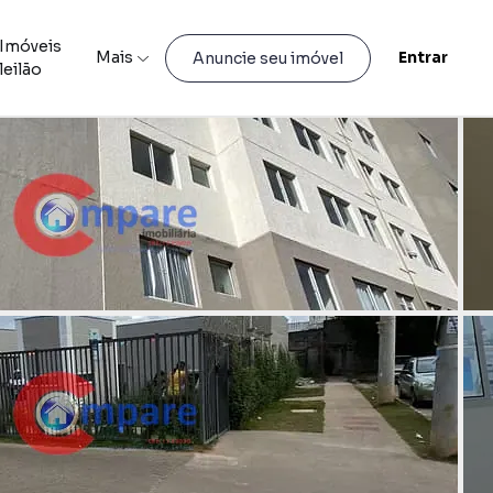
Imóveis
Mais
Entrar
Anuncie seu imóvel
leilão