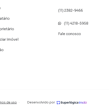
e
(11) 2382-9466
atário
(11) 4218-5958
prietário
Fale conosco
iar Imóvel
lão
mos de uso
·
Desenvolvido por