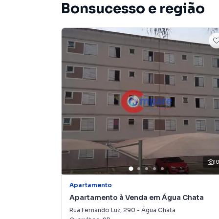
terrenos, lojas e barracões para venda ou l
Bonsucesso e região
lançamentos na planta em Vila Nova Bonsucess
encontra milhares de ofertas para encontrar o
Negocie seu imóvel de forma totalmente online
Compare você consegue comprar ou alugar um
com a praticidade de fazer tudo online, dire
soluções inovadoras para simplificar a relaçã
mercado imobiliário.
Anuncie seu imóvel! É fácil, rápido e gratuito!
imóveis em diversas cidades do Brasil, incluin
Na Imobiliária Compare você consegue vender 
imobiliárias tradicionais. Já vendemos e loc
1
Vila Nova Bonsucesso. Isso porque temos uma 
campanhas específicas para Guarulhos, o que
Apartamento
tendo como consequência uma maior chance de
Apartamento à Venda em Água Chata
também com um time de programadores, corre
Rua Fernando Luz
,
290
-
Água Chata
preparada para atender proprietários e inquili