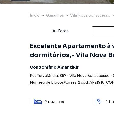
Início
Guarulhos
Vila Nova Bonsucesso
Fotos
Excelente Apartamento à v
dormitórios,- Vila Nova 
Condomínio Amantikir
Rua Turvolândia
,
867
-
Vila Nova Bonsucesso
-
Número de blocos/torres:
2
cód.
AP21916_CO
2
quartos
1
ba