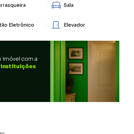
rrasqueira
Sala
tão Eletrônico
Elevador
u imóvel com a
 instituições
ro.