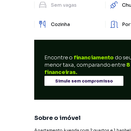
Sem
vagas
Chu
Cozinha
Por
Encontre o
financiamento
do se
menor taxa, comparando entre
8
financeiras.
Simule sem compromisso
Sobre o imóvel
Apartamento à venda com 2 quartos e 1 banhei