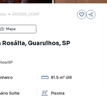
ento
AP21936_COMP
Mapa
 Rosália, Guarulhos, SP
lhos
/
SP
nheiro
81.5 m²
útil
ário Suíte
Piscina