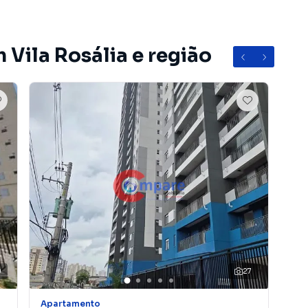
 no subsolo
 Vila Rosália e região
0
27
Apartamento
Apa