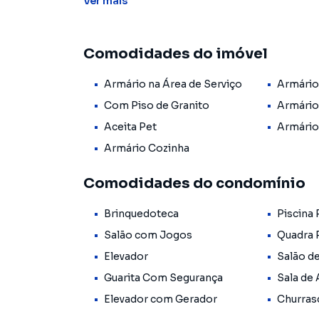
Ver
mais
bairro Vila Rosália.
🏠 Características do imóvel
Comodidades do imóvel
3 dormitórios, sendo 1 suíte
Armário na Área de Serviço
Armário
Banheiro social
Com Piso de Granito
Armário
Aceita Pet
Armário
Lavabo
Armário Cozinha
Sala ampla
Comodidades do condomínio
Cozinha com móveis planejados
Brinquedoteca
Piscina 
Lavanderia com planejados
Salão com Jogos
Quadra 
Elevador
Salão d
Quartos e banheiros com planejados
Guarita Com Segurança
Sala de
Elevador com Gerador
Churras
Piso em granito