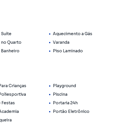
 Suíte
Aquecimento a Gás
 no Quarto
Varanda
 Banheiro
Piso Laminado
Para Crianças
Playground
Poliesportiva
Piscina
e Festas
Portaria 24h
 Academia
Portão Eletrônico
queira