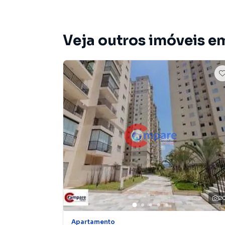
Apartamento mobiliado
2 vagas de garagem laterais + 1 depósito (box)
Veja outros imóveis em
Gerador no prédio
🏢 Condomínio (água e gás inclusos)
Piscina adulto e infantil
Salão de festas
Brinquedoteca
Salão de jogos
Quadra poliesportiva
2
📍 Localização privilegiada
Apartamento