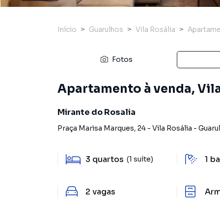
Início
Guarulhos
Vila Rosália
Apartam
Fotos
Apartamento à venda, Vila
Mirante do Rosalia
Praça Marisa Marques
,
24
-
Vila Rosália
-
Guaru
3
quartos
1
ba
(1 suíte)
2
vagas
Arm