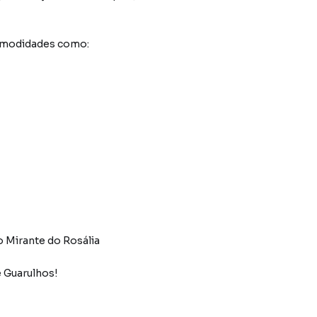
comodidades como:
io Mirante do Rosália
 Guarulhos!
m distribuído, localizado no tradicional e valorizado