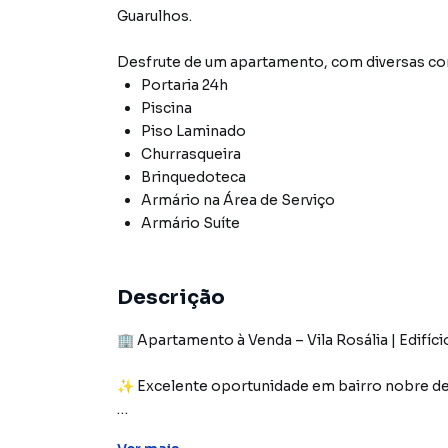
Guarulhos
.
Desfrute de
um apartamento
, com diversas 
Portaria 24h
Piscina
Piso Laminado
Churrasqueira
Brinquedoteca
Armário na Área de Serviço
Armário Suíte
Descrição
🏢 Apartamento à Venda – Vila Rosália | Edifíc
✨ Excelente oportunidade em bairro nobre de
Apartamento com 81,50m² de área útil, muito be