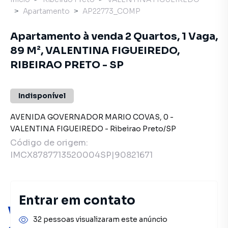
Apartamento
AP22773_COMP
Apartamento à venda 2 Quartos, 1 Vaga,
89 M², VALENTINA FIGUEIREDO,
RIBEIRAO PRETO - SP
Indisponível
AVENIDA GOVERNADOR MARIO COVAS
,
0
-
VALENTINA FIGUEIREDO
-
Ribeirao Preto
/
SP
Código de origem:
IMCX8787713520004SP|90821671
Entrar em contato
Você pode encontrar novas
32 pessoas visualizaram este anúncio