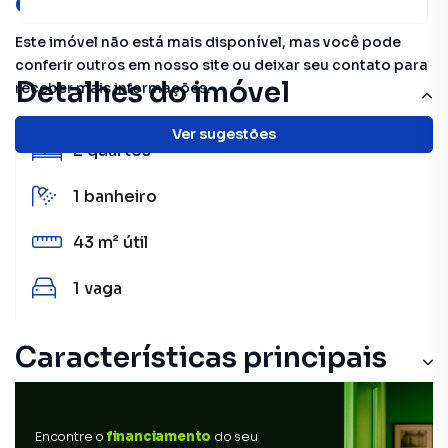
oportunidades!
Este imóvel não está mais disponível, mas você pode
conferir outros em nosso site ou deixar seu contato para
Detalhes do imóvel
receber mais informações.
Ver sugestões
2
quartos
1
banheiro
43 m²
útil
1
vaga
Características principais
Encontre o
financiamento
do seu