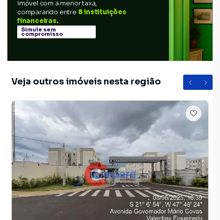
imóvel com a menor taxa,
comparando entre
8 instituições
financeiras.
Simule sem
compromisso
Veja outros imóveis nesta região