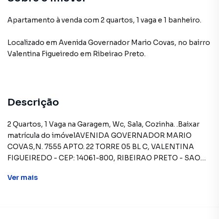
Apartamento à venda com 2 quartos, 1 vaga e 1 banheiro.
Localizado
em
Avenida Governador Mario Covas
,
no bairro
Valentina Figueiredo
em Ribeirao Preto
.
Descrição
2 Quartos, 1 Vaga na Garagem, Wc, Sala, Cozinha. .Baixar
matrícula do imóvelAVENIDA GOVERNADOR MARIO
COVAS,N. 7555 APTO. 22 TORRE 05 BL C, VALENTINA
FIGUEIREDO - CEP: 14061-800, RIBEIRAO PRETO - SAO
PAULOFORMAS DE PAGAMENTO ACEITAS: Recursos
Ver
mais
próprios. Permite utilização de FGTS. Consulte condições
e enquadramento. Permite financiamento - somente
SBPE. Consulte condições antes de efetuar a
proposta.REGRAS PARA PAGAMENTO DAS DESPESAS