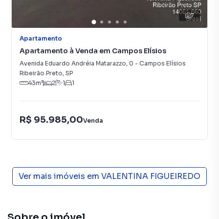
7
Apartamento
Apartamento à Venda em Campos Elísios
Avenida Eduardo Andréia Matarazzo
,
0
-
Campos Elísios
Ribeirão Preto
,
SP
43
m²
2
1
1
R$ 95.985,00
Venda
Ver mais imóveis em
VALENTINA FIGUEIREDO
Sobre o imóvel