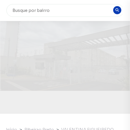
Início
Ribeirao Preto
VALENTINA FIGUEIREDO