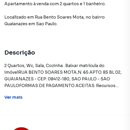
Apartamento à venda com 2 quartos e 1 banheiro.
Localizado
em
Rua Bento Soares Mota
,
no bairro
Guaianazes
em Sao Paulo
.
Descrição
2 Quartos, Wc, Sala, Cozinha. .Baixar matrícula do
imóvelRUA BENTO SOARES MOTA,N. 65 APTO. 85 BL 02,
GUAIANAZES - CEP: 08412-180, SAO PAULO - SAO
PAULOFORMAS DE PAGAMENTO ACEITAS: Recursos
próprios. Permite utilização de FGTS. Consulte condições
Ver
mais
e enquadramento. Permite financiamento - somente
SBPE. Consulte condições antes de efetuar a
proposta.REGRAS PARA PAGAMENTO DAS DESPESAS
(caso existam): Condomínio: Sob responsabilidade do
comprador, até o limite de 10% em relação ao valor de