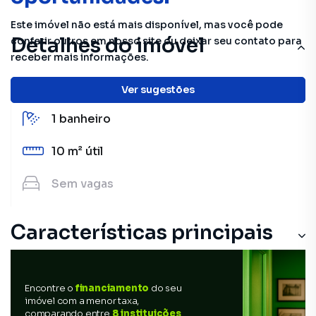
Este imóvel não está mais disponível, mas você pode
Detalhes do imóvel
conferir outros em nosso site ou deixar seu contato para
receber mais informações.
2
quartos
Ver sugestões
1
banheiro
10 m²
útil
Sem
vagas
Características principais
Encontre o
financiamento
do seu
imóvel com a menor taxa,
comparando entre
8 instituições