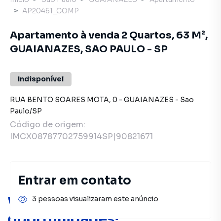
AP20461_COMP
Apartamento à venda 2 Quartos, 63 M²,
GUAIANAZES, SAO PAULO - SP
Indisponível
RUA BENTO SOARES MOTA
,
0
-
GUAIANAZES
-
Sao
Paulo
/
SP
Código de origem:
IMCX08787702759914SP|90821671
Entrar em contato
Você pode encontrar novas
3 pessoas visualizaram este anúncio
oportunidades!