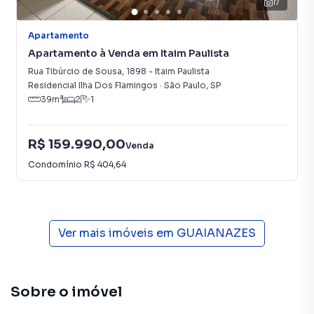
17
Apartamento
Apartamento à Venda em Itaim Paulista
Rua Tibúrcio de Sousa
,
1898
-
Itaim Paulista
Residencial Ilha Dos Flamingos
·
São Paulo
,
SP
39
m²
2
1
R$ 159.990,00
Venda
Condomínio
R$ 404,64
Ver mais imóveis em
GUAIANAZES
Sobre o imóvel