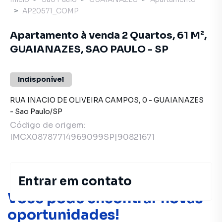
AP20571_COMP
Apartamento à venda 2 Quartos, 61 M²,
GUAIANAZES, SAO PAULO - SP
Indisponível
RUA INACIO DE OLIVEIRA CAMPOS
,
0
-
GUAIANAZES
-
Sao Paulo
/
SP
Código de origem:
IMCX08787714969099SP|90821671
Entrar em contato
Você pode encontrar novas
oportunidades!