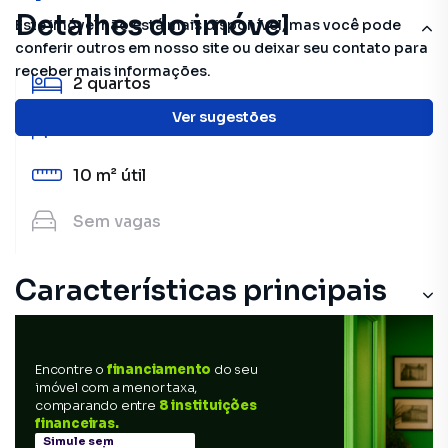
Detalhes do imóvel
Este imóvel não está mais disponível, mas você pode
conferir outros em nosso site ou deixar seu contato para
receber mais informações.
2
quartos
Ver sugestões
1
banheiro
10 m²
útil
Sem
vagas
Características principais
Encontre o
financiamento
do seu
imóvel com a menor taxa,
comparando entre
8 instituições
financeiras.
Simule sem