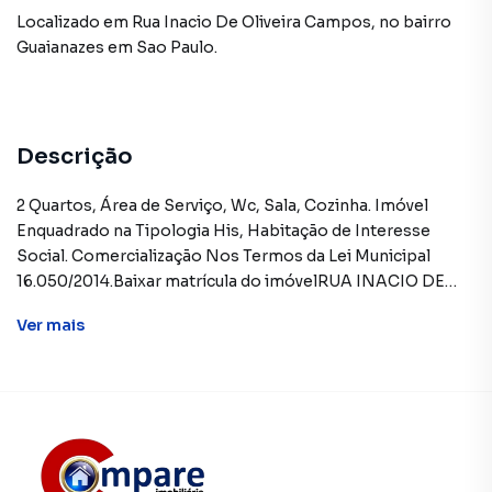
Localizado
em
Rua Inacio De Oliveira Campos
,
no bairro
Guaianazes
em Sao Paulo
.
Descrição
2 Quartos, Área de Serviço, Wc, Sala, Cozinha. Imóvel
Enquadrado na Tipologia His, Habitação de Interesse
Social. Comercialização Nos Termos da Lei Municipal
16.050/2014.Baixar matrícula do imóvelRUA INACIO DE
OLIVEIRA CAMPOS,N. 550 APTO. 507 TR 03,
Ver
mais
GUAIANAZES - CEP: 08450-450, SAO PAULO - SAO
PAULOFORMAS DE PAGAMENTO ACEITAS: Recursos
próprios. Permite utilização de FGTS. Consulte condições
e enquadramento. Permite financiamento - somente
SBPE. Consulte condições antes de efetuar a
proposta.REGRAS PARA PAGAMENTO DAS DESPESAS
(caso existam): Condomínio: Sob responsabilidade do