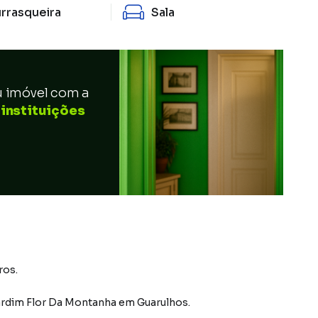
rrasqueira
Sala
u imóvel com a
 instituições
ros.
ardim Flor Da Montanha
em Guarulhos
.