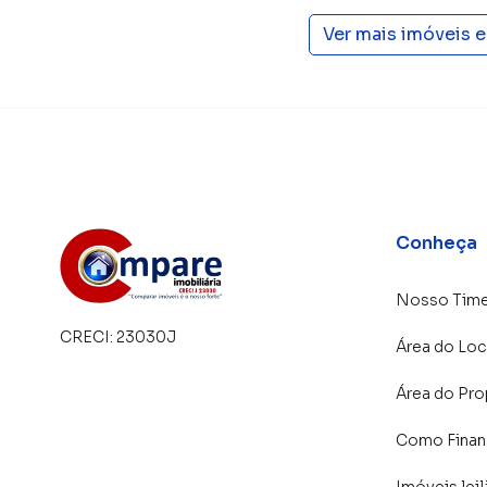
imobiliárias tradicionais. Já vendemos e loc
Ver mais imóveis 
Jardim Flor da Montanha. Isso porque temos u
campanhas específicas para Guarulhos, o que
tendo como consequência uma maior chance de
também com um time de programadores, corre
preparada para atender proprietários e inquili
Conheça
Nosso Tim
CRECI:
23030J
Área do Loc
Área do Pro
Como Financ