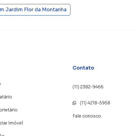
amos diversos imóveis em Guarulhos, especialmente em
em
Jardim Flor da Montanha
ma equipe de marketing digital focada em produzir
 aumenta muito o número de contatos interessados e
 vender ou alugar seu imóvel mais rápido. Contamos
tores treinados e uma central de atendimento
nos.
Contato
e
(11) 2382-9466
atário
(11) 4218-5958
prietário
Fale conosco
iar Imóvel