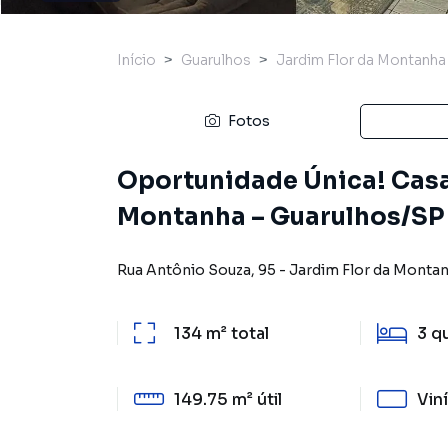
Início
Guarulhos
Jardim Flor da Montanha
Fotos
Oportunidade Única! Casa
Montanha – Guarulhos/SP
Rua Antônio Souza
,
95
-
Jardim Flor da Monta
134 m²
total
3
q
149.75 m²
útil
Viní