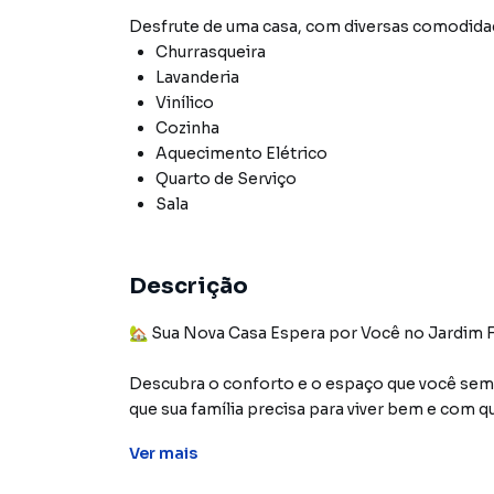
Desfrute de
uma casa
, com diversas comodid
Churrasqueira
Lavanderia
Vinílico
Cozinha
Aquecimento Elétrico
Quarto de Serviço
Sala
Descrição
🏡 Sua Nova Casa Espera por Você no Jardim 
Descubra o conforto e o espaço que você sempr
que sua família precisa para viver bem e com q
Ver
mais
✨ Destaques do imóvel: