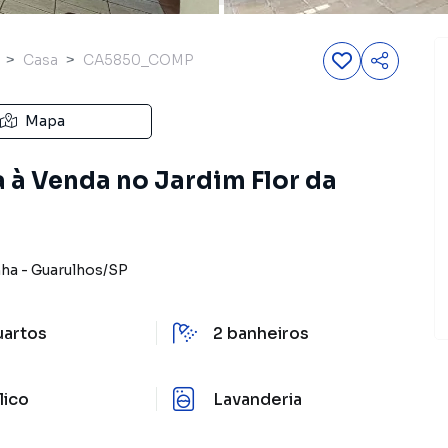
Casa
CA5850_COMP
Mapa
 à Venda no Jardim Flor da
nha
-
Guarulhos
/
SP
uartos
2
banheiros
lico
Lavanderia