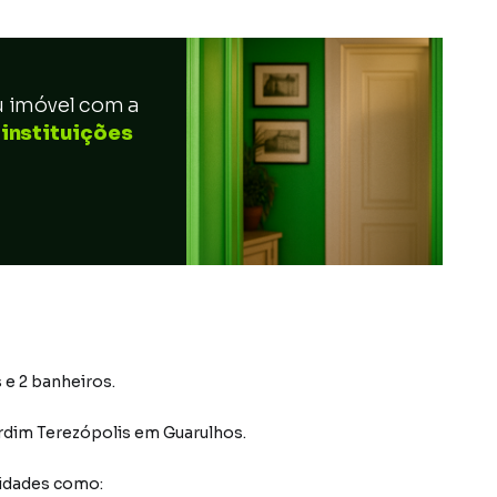
u imóvel com a
 instituições
 e 2 banheiros.
rdim Terezópolis
em Guarulhos
.
idades como: