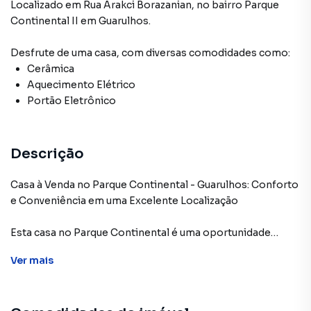
Localizado
em
Rua Arakci Borazanian
,
no bairro Parque
Continental II
em Guarulhos
.
Desfrute de
uma casa
, com diversas comodidades como:
Cerâmica
Aquecimento Elétrico
Portão Eletrônico
Descrição
Casa à Venda no Parque Continental - Guarulhos: Conforto
e Conveniência em uma Excelente Localização
Esta casa no Parque Continental é uma oportunidade
imperdível para quem busca um lar confortável e bem
Ver
mais
posicionado em Guarulhos! Com 125 m² de terreno, ela
oferece um espaço prático e aconchegante para toda a
família, além de uma ótima distribuição de cômodos.