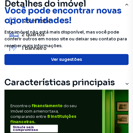
Detalhes do imóvel
Você pode encontrar novas
oportunidades!
125 m²
total
Este imóvel não está mais disponível, mas você pode
2
quartos
conferir outros em nosso site ou deixar seu contato para
receber mais informações.
1
banheiro
Ver sugestões
90 m²
útil
Características principais
Cerâmica
Encontre o
financiamento
do seu
Aquecimento Elétrico
imóvel com a menor taxa,
comparando entre
8 instituições
financeiras.
Simule sem
compromisso