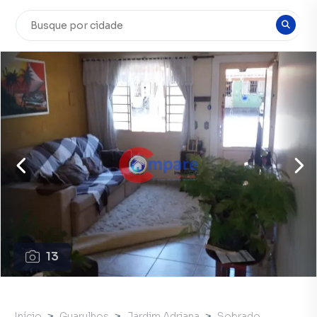
13
Início
Guarulhos
Jardim Adriana
Sobrado