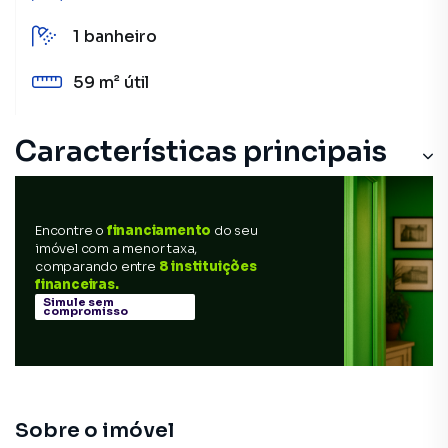
1
banheiro
59 m²
útil
Características principais
Encontre o
financiamento
do seu
imóvel com a menor taxa,
comparando entre
8 instituições
financeiras.
Simule sem
compromisso
Sobre o imóvel