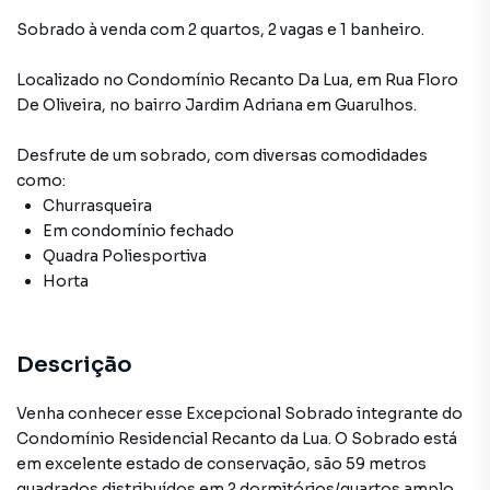
Sobrado à venda com 2 quartos, 2 vagas e 1 banheiro.
Localizado
no Condomínio
Recanto Da Lua
,
em
Rua Floro
De Oliveira
,
no bairro Jardim Adriana
em Guarulhos
.
Desfrute de
um sobrado
, com diversas comodidades
como:
Churrasqueira
Em condomínio fechado
Quadra Poliesportiva
Horta
Descrição
Venha conhecer esse Excepcional Sobrado integrante do
Condomínio Residencial Recanto da Lua. O Sobrado está
em excelente estado de conservação, são 59 metros
quadrados distribuídos em 2 dormitórios/quartos amplos,