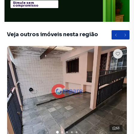
Simule sem
compromisso
Veja outros imóveis nesta região
53