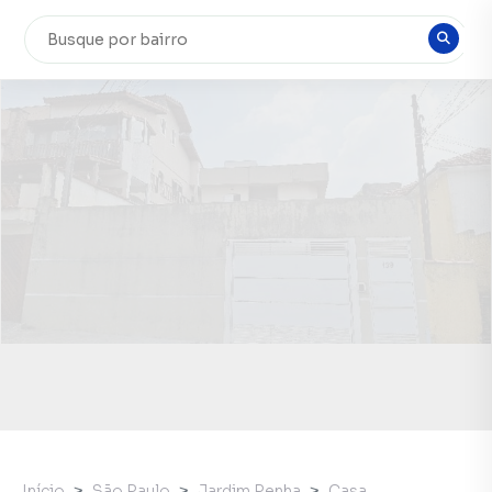
Início
São Paulo
Jardim Penha
Casa