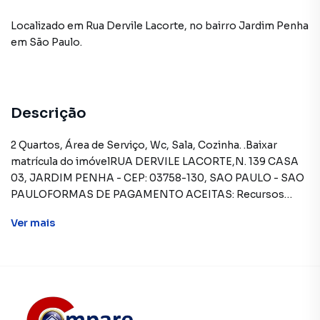
Localizado
em
Rua Dervile Lacorte
,
no bairro Jardim Penha
em São Paulo
.
Descrição
2 Quartos, Área de Serviço, Wc, Sala, Cozinha. .Baixar
matrícula do imóvelRUA DERVILE LACORTE,N. 139 CASA
03, JARDIM PENHA - CEP: 03758-130, SAO PAULO - SAO
PAULOFORMAS DE PAGAMENTO ACEITAS: Recursos
próprios. Permite utilização de FGTS. Consulte condições
Ver
mais
e enquadramento.REGRAS PARA PAGAMENTO DAS
DESPESAS (caso existam): Condomínio: Sob
responsabilidade do comprador, até o limite de 10% em
relação ao valor de avaliação do imóvel. A CAIXA realizará o
pagamento apenas do valor que exceder o limite de 10%
do valor de avaliação. Tributos: Sob responsabilidade do