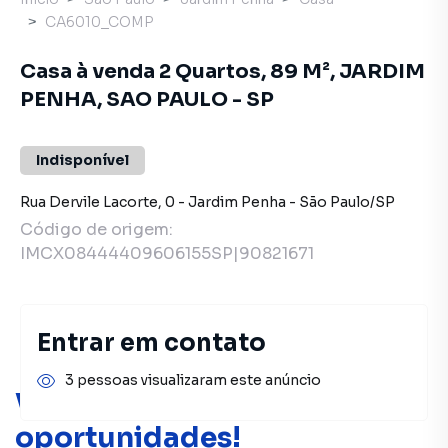
CA6010_COMP
Casa à venda 2 Quartos, 89 M², JARDIM
PENHA, SAO PAULO - SP
Indisponível
Rua Dervile Lacorte
,
0
-
Jardim Penha
-
São Paulo
/
SP
Código de origem:
IMCX08444409606155SP|90821671
Entrar em contato
3 pessoas visualizaram este anúncio
Você pode encontrar novas
oportunidades!