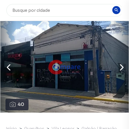
40
Início
Guarulhos
Vila Leonor
Galpão / Barracão