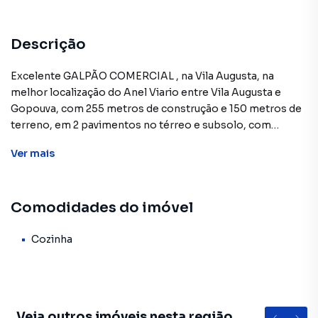
Descrição
Excelente GALPÃO COMERCIAL , na Vila Augusta, na
melhor localização do Anel Viario entre Vila Augusta e
Gopouva, com 255 metros de construção e 150 metros de
terreno, em 2 pavimentos no térreo e subsolo, com
mezanino, escritório, cozinhas, e
Ver
mais
banheirosDocumentação OKAceita permuta com imóvel
de menor valor e veiculo
Comodidades do imóvel
Galpão / Barracão para Venda em região valorizada do
bairro Vila Leonor, em Guarulhos. Não encontrou o que
Cozinha
procurava ou deseja mais informações sobre Galpão /
Barracão em Guarulhos? Entre em contato com nossa
equipe pelo telefone (11) 2382-9466.
Veja outros imóveis nesta região