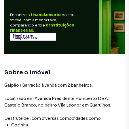
Encontre o
financiamento
do seu
imóvel com a menor taxa,
comparando entre
8 instituições
financeiras.
Simule sem
compromisso
Sobre o imóvel
Galpão / Barracão à venda com 2 banheiros.
Localizado
em
Avenida Presidente Humberto De A.
Castelo Branco
,
no bairro Vila Leonor
em Guarulhos
.
Desfrute de
, com diversas comodidades como:
Cozinha