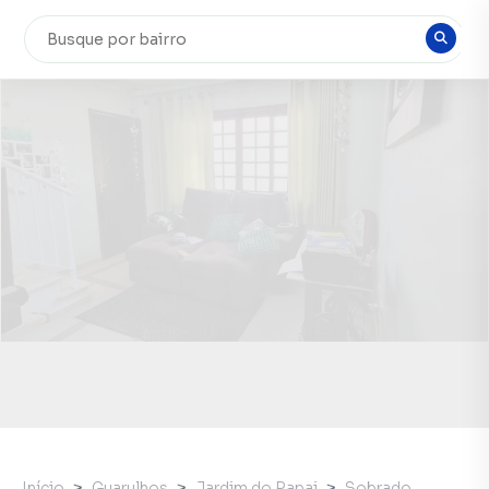
Início
Guarulhos
Jardim do Papai
Sobrado