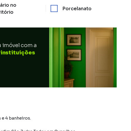
ário no
Porcelanato
itório
u imóvel com a
 instituições
s e 4 banheiros.