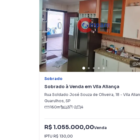
Na Imobiliária Compare você consegue vender 
imobiliárias tradicionais. Já vendemos e loc
Jardim São Judas Tadeu. Isso porque temos um
campanhas específicas para Guarulhos, o que
tendo como consequência uma maior chance de
também com um time de programadores, corre
preparada para atender proprietários e inquili
2
Sobrado
Sobrado à Venda em Vila Aliança
Rua Soldado José Souza de Oliveira
,
18
-
Vila Aliança
Guarulhos
,
SP
160
m²
3
2
4
R$ 1.055.000,00
Venda
IPTU
R$ 130,00