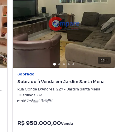
ou alugar seu imóvel muito mais rápido do que em
amos diversos imóveis em Guarulhos, especialmente em
a equipe de marketing digital focada em produzir
 aumenta muito o número de contatos interessados e
 vender ou alugar seu imóvel mais rápido. Contamos
tores treinados e uma central de atendimento
nos.
8
61
Sobrado
So
Sobrado à Venda em Jardim Santa Mena
So
Rua Conde D'Andrea
,
227
-
Jardim Santa Mena
Rua
Guarulhos
,
SP
Gua
167
m²
2
3
2
R$ 950.000,00
R$
Venda