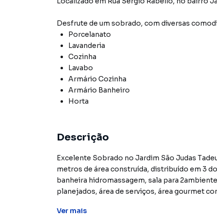
Localizado
em
Rua Sérgio Rabello
,
no bairro J
Desfrute de
um sobrado
, com diversas comod
Porcelanato
Lavanderia
Cozinha
Lavabo
Armário Cozinha
Armário Banheiro
Horta
Descrição
Excelente Sobrado no Jardim São Judas Tadeu
metros de área construída, distribuído em 3 
banheira hidromassagem, sala para 2ambientes, 4 banheiros, lavabo, copa e cozinha com móveis
planejados, área de serviços, área gourmet com churrasqueira, 
piso de granito, andar superior com piso laminado
Ver
mais
menor valor