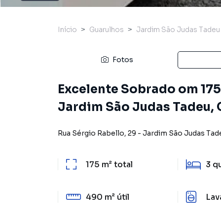
Início
Guarulhos
Jardim São Judas Tadeu
Fotos
Excelente Sobrado om 175 
Jardim São Judas Tadeu, 
Rua Sérgio Rabello
,
29
-
Jardim São Judas Tad
175 m²
total
3
q
490 m²
útil
Lav