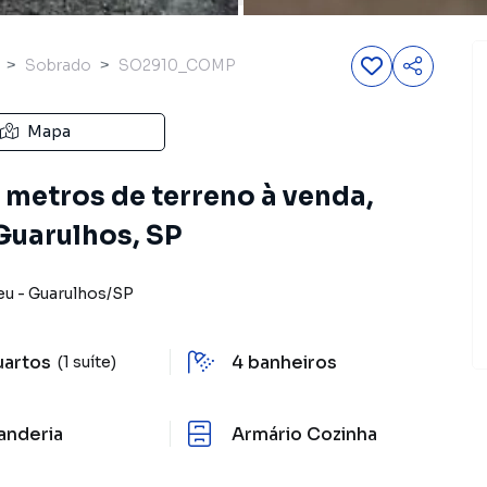
Sobrado
SO2910_COMP
Mapa
metros de terreno à venda,
Guarulhos, SP
eu
-
Guarulhos
/
SP
uartos
4
banheiros
(1 suíte)
anderia
Armário Cozinha