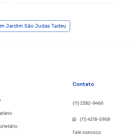
em
Jardim São Judas Tadeu
Contato
e
(11) 2382-9466
atário
(11) 4218-5958
prietário
Fale conosco