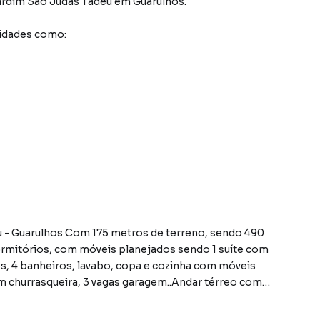
ardim São Judas Tadeu
em Guarulhos
.
idades como:
 - Guarulhos Com 175 metros de terreno, sendo 490
dormitórios, com móveis planejados sendo 1 suíte com
3 vagas garagem..Andar térreo com
.Aceita financiamento Aceita permuta por imóvel de