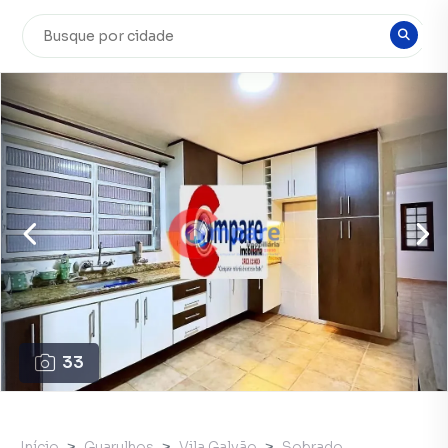
33
Início
Guarulhos
Vila Galvão
Sobrado