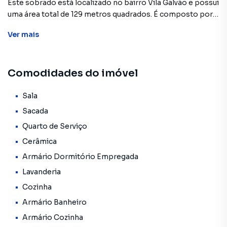
Este sobrado está localizado no bairro Vila Galvão e possui
uma área total de 129 metros quadrados. É composto por:
Ver
mais
2 dormitórios, incluindo 1 suíte.
3 banheiros com armários e box de vidro.
Sacada.
Comodidades do imóvel
Cozinha equipada com armários e fogão.
Sala ampla.
Área de serviço.
Sala
Varanda.
Sacada
Corredor lateral.
Quarto de Serviço
Quintal nos fundos.
Cerâmica
Dependência de empregada com 1 banheiro.
2 vagas de garagem.
Armário Dormitório Empregada
Piso frio em toda a casa.
Lavanderia
Ótimo acabamento.
Cozinha
Portas amplas nos quartos e corredores.
Localização
Armário Banheiro
A casa está situada em uma localização privilegiada,
Armário Cozinha
próxima a diversos pontos de interesse em Vila Galvão,