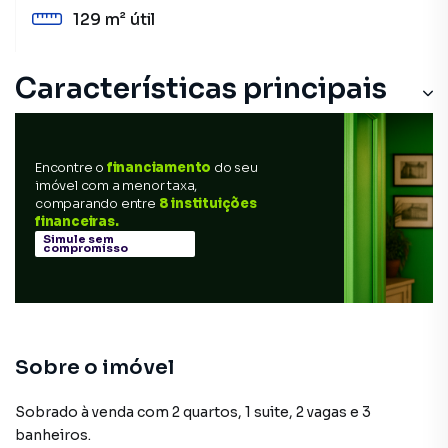
129 m²
útil
Características principais
Sacada
Encontre o
financiamento
do seu
Cerâmica
imóvel com a menor taxa,
comparando entre
8 instituições
Armário Dormitório Empregada
financeiras.
Simule sem
compromisso
Armário Banheiro
Armário Cozinha
Sobre o imóvel
Sobrado à venda com 2 quartos, 1 suite, 2 vagas e 3
banheiros.