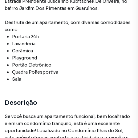
Estrada Presidente Juscelino Kubitschek De Oliveira
,
no
bairro Jardim Dos Pimentas
em Guarulhos
.
Desfrute de
um apartamento
, com diversas comodidades
como:
Portaria 24h
Lavanderia
Cerâmica
Playground
Portão Eletrônico
Quadra Poliesportiva
Sala
Descrição
Se você busca um apartamento funcional, bem localizado
e em um condomínio tranquilo, esta é uma excelente
oportunidade! Localizado no Condomínio Ilhas do Sol,
este imóvel oferece conforto e praticidade para você e sua