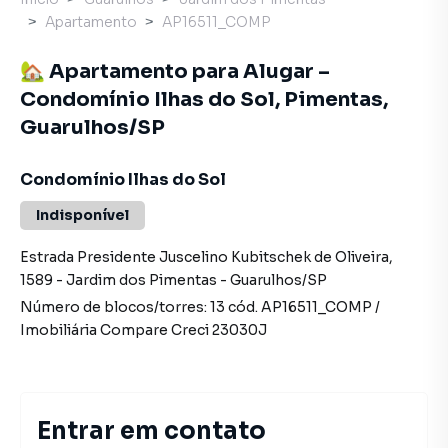
Apartamento
AP16511_COMP
🏡 Apartamento para Alugar –
Condomínio Ilhas do Sol, Pimentas,
Guarulhos/SP
Condomínio Ilhas do Sol
Indisponível
Estrada Presidente Juscelino Kubitschek de Oliveira
,
1589
-
Jardim dos Pimentas
-
Guarulhos
/
SP
Número de blocos/torres:
13
cód.
AP16511_COMP
/
Imobiliária Compare
Creci
23030J
Entrar em contato