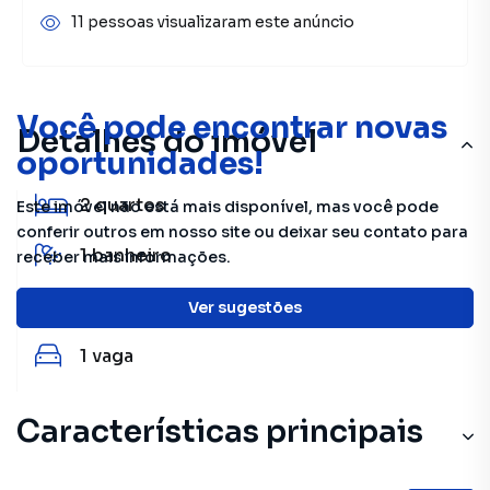
11 pessoas visualizaram este anúncio
Você pode encontrar novas
Detalhes do imóvel
oportunidades!
2
quartos
Este imóvel não está mais disponível, mas você pode
conferir outros em nosso site ou deixar seu contato para
1
banheiro
receber mais informações.
60 m²
útil
Ver sugestões
1
vaga
Características principais