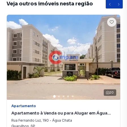
Veja outros imóveis nesta região
20
Apartamento
Apartamento à Venda ou para Alugar em Água
Chata
Rua Fernando Luz
,
190
-
Água Chata
Guarulhos
,
SP