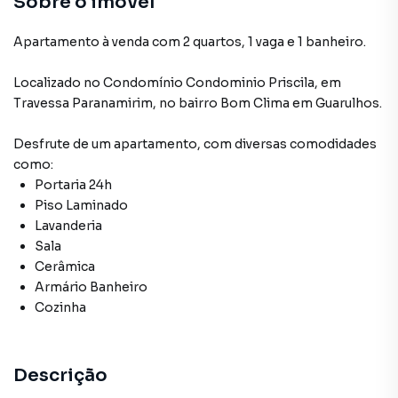
Sobre o imóvel
Apartamento à venda com 2 quartos, 1 vaga e 1 banheiro.
Localizado
no Condomínio
Condominio Priscila
,
em
Travessa Paranamirim
,
no bairro Bom Clima
em Guarulhos
.
Desfrute de
um apartamento
, com diversas comodidades
como:
Portaria 24h
Piso Laminado
Lavanderia
Sala
Cerâmica
Armário Banheiro
Cozinha
Descrição