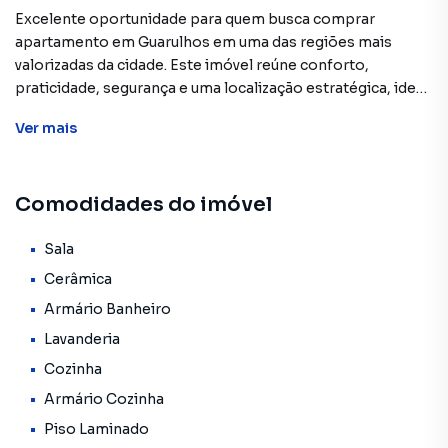
Excelente oportunidade para quem busca comprar
apartamento em Guarulhos em uma das regiões mais
valorizadas da cidade. Este imóvel reúne conforto,
praticidade, segurança e uma localização estratégica, ideal
para moradia ou investimento.
Ver
mais
Com 69m² de área útil muito bem distribuídos, o
apartamento oferece ambientes amplos, ótima
Comodidades do imóvel
iluminação natural e excelente aproveitamento dos
espaços.
Sala
DESTAQUES DO IMÓVEL
Cerâmica
69m² de área útil
Armário Banheiro
2 dormitórios amplos
Lavanderia
Sala espaçosa para 2 ambientes
Banheiro social
Cozinha
Cozinha funcional
Armário Cozinha
Lavanderia independente
Piso Laminado
Piso frio e laminado