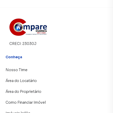
Comércio em geral
Tudo o que você precisa está a poucos minutos de casa.
MOBILIDADE E TRANSPORTE
O imóvel está próximo das principais vias da cidade:
CRECI:
23030J
Avenida Tiradentes
Avenida Brigadeiro Faria Lima
Conheça
Avenida Paulo Faccini
Rodovia Presidente Dutra
Nosso Time
Rodovia Fernão Dias
Aeroporto Internacional de Guarulhos
Área do Locatário
Além disso, conta com diversas linhas de transporte
Área do Proprietário
público para Guarulhos, São Paulo e estações de metrô.
Como Financiar Imóvel
REGIÃO COM ALTA VALORIZAÇÃO