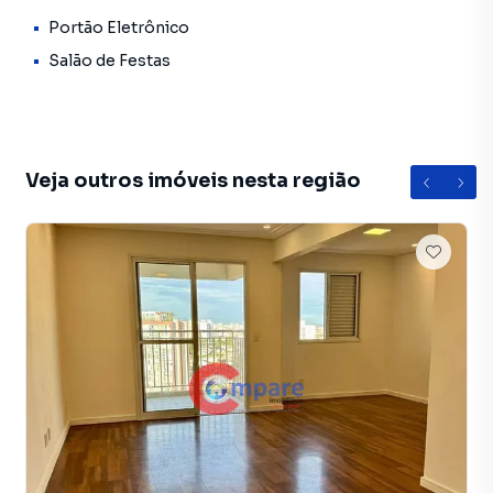
equipe pelo telefone (11) 2382-9466.
Portão Eletrônico
Salão de Festas
A Imobiliária Compare tem mais opções de
apartamentos, casas residenciais e comerciais, sobrados,
terrenos, lojas e barracões para venda ou locação, além de
empreendimentos em construção ou lançamentos na
planta em Vila Augusta e em outras regiões de Guarulhos.
Veja outros imóveis nesta região
Aqui você encontra milhares de ofertas para encontrar o
imóvel que mais combina com seu estilo de vida.
Negocie seu imóvel de forma totalmente online, com
segurança e tranquilidade. Na Imobiliária Compare você
consegue comprar ou alugar um imóvel em Guarulhos
mesmo não estando na cidade e com a praticidade de
fazer tudo online, direto do seu computador ou
smartphone. Nós criamos soluções inovadoras para
simplificar a relação de proprietários, inquilinos e
compradores com o mercado imobiliário.
Anuncie seu imóvel! É fácil, rápido e gratuito! A Imobiliária