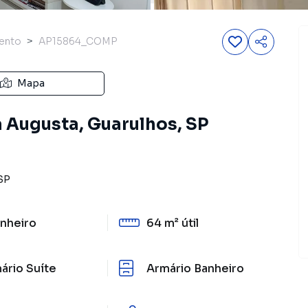
ento
AP15864_COMP
Mapa
 Augusta, Guarulhos, SP
SP
nheiro
64 m²
útil
ário Suíte
Armário Banheiro