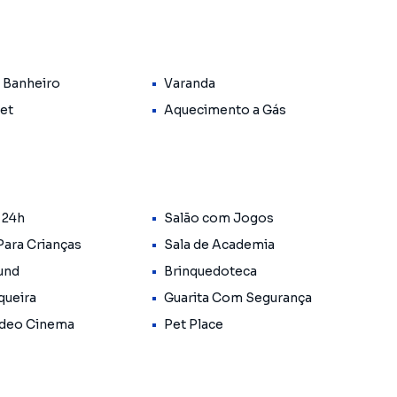
a com mesa de jantar planejada
 Banheiro
Varanda
s e sala
Pet
Aquecimento a Gás
tra
 24h
Salão com Jogos
Para Crianças
Sala de Academia
und
Brinquedoteca
queira
Guarita Com Segurança
ídeo Cinema
Pet Place