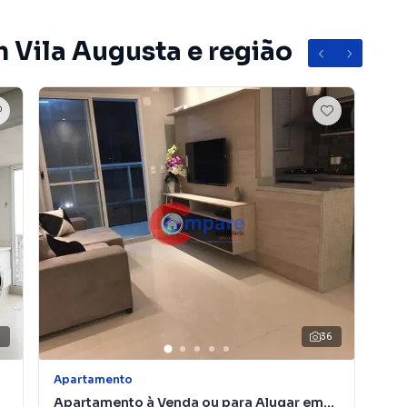
nto facial
 Vila Augusta e região
arulhos
e Humberto de Alencar Castelo Branco (Anel Viário) e
 Guarulhos e às rodovias Dutra, Ayrton Senna e Fernão
ta
imóvel!
0
36
do bairro Vila Augusta, em Guarulhos. Não encontrou o
Apartamento
Apa
obre Apartamento em Guarulhos? Entre em contato com
Apartamento à Venda ou para Alugar em
Ap