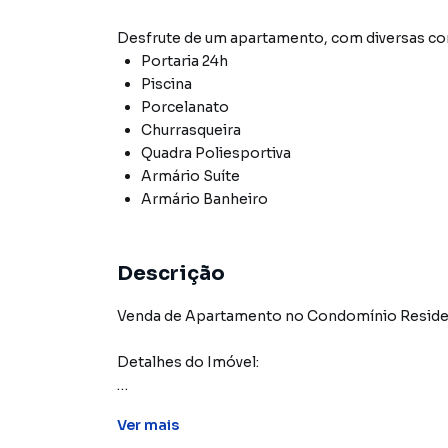
Desfrute de
um apartamento
, com diversas 
Portaria 24h
Piscina
Porcelanato
Churrasqueira
Quadra Poliesportiva
Armário Suíte
Armário Banheiro
Descrição
Venda de Apartamento no Condomínio Residen
Detalhes do Imóvel:
Área: 64m²
Ver
mais
Dormitórios: 2, sendo 1 suíte com armários pl