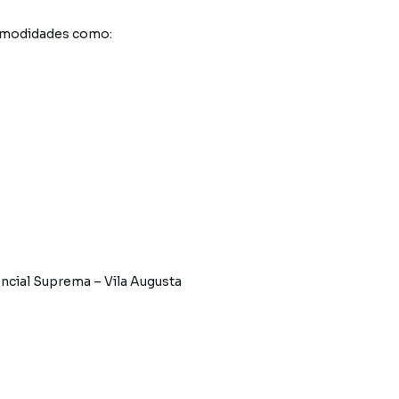
comodidades como:
cial Suprema – Vila Augusta
anejados