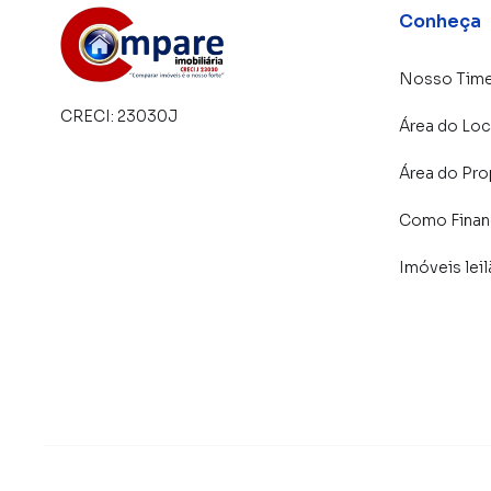
Conheça
consequência uma maior chance de vender ou
um time de programadores, corretores treina
atender proprietários e inquilinos.
Nosso Tim
CRECI:
23030J
Área do Loc
Área do Pro
Como Financ
Imóveis lei