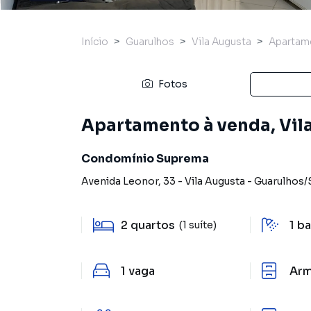
Início
Guarulhos
Vila Augusta
Apartam
Fotos
Apartamento à venda, Vila
Condomínio Suprema
Avenida Leonor
,
33
-
Vila Augusta
-
Guarulhos
/
2
quartos
1
ba
(1 suíte)
1
vaga
Arm