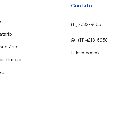
Contato
 alugar seu imóvel mais rápido. Contamos também com
dos e uma central de atendimento preparada para
e
(11) 2382-9466
atário
(11) 4218-5958
prietário
Fale conosco
iar Imóvel
lão