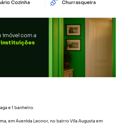
ário Cozinha
Churrasqueira
u imóvel com a
 instituições
aga e 1 banheiro.
ema
,
em
Avenida Leonor
,
no bairro Vila Augusta
em